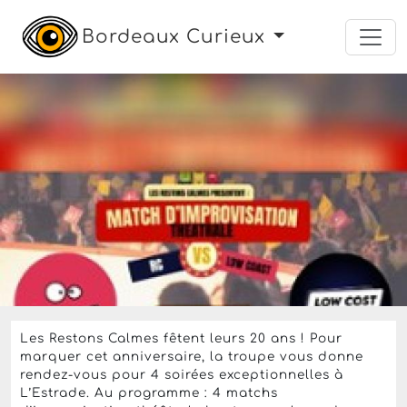
Bordeaux Curieux
spectacle
humour
Du mercredi 13 mai au mercredi 24 juin 2026 à
partir de 20h30 — Terminé
MATCH D'IMPROVISATION
THÉÂTRALE
L'Estrade
,
Bordeaux
11,75 Euros
Réserver une place sur
fnac.com
pour 11,75 € -
Toutes les dates
Les Restons Calmes fêtent leurs 20 ans ! Pour
marquer cet anniversaire, la troupe vous donne
rendez-vous pour 4 soirées exceptionnelles à
L’Estrade. Au programme : 4 matchs