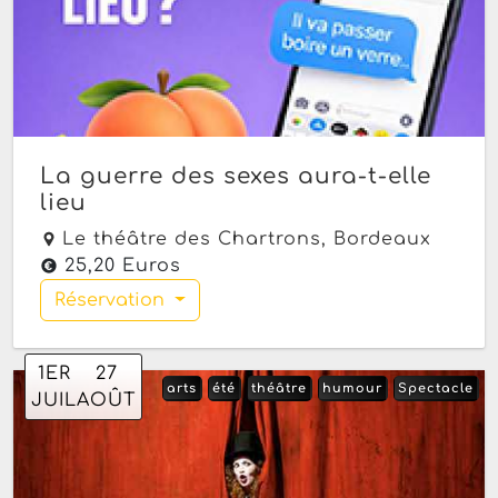
La guerre des sexes aura-t-elle
lieu
Le théâtre des Chartrons,
Bordeaux
25,20 Euros
Réservation
1
ER
27
arts
été
théâtre
humour
Spectacle
JUIL
AOÛT