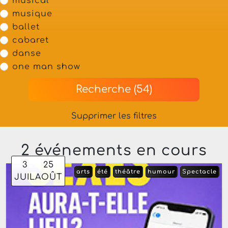
musical
musique
ballet
cabaret
danse
one man show
Recherche (54)
Supprimer les filtres
2 événements en cours
3
25
arts
été
théâtre
humour
Spectacle
JUIL
AOÛT