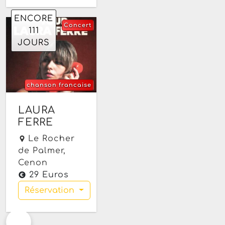
ENCORE
Concert
111
JOURS
chanson francaise
été
variété
musique
Du vendredi 20
LAURA
mars au jeudi 26
FERRE
novembre 2026 à
partir de 20h30
Le Rocher
de Palmer,
Cenon
29 Euros
Réservation