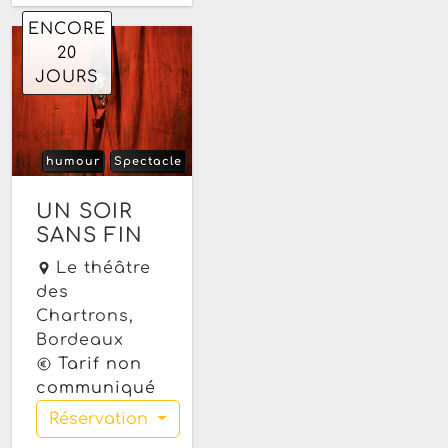
ENCORE
20
JOURS
humour
Spectacle
arts
été
théâtre
Prochaine date le
UN SOIR
mercredi 26 août
SANS FIN
2026 à 20h30 à
partir de 20h30
Le théâtre
des
Chartrons,
Bordeaux
Tarif non
communiqué
Réservation