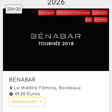
2026
20H30
musique
chanson francaise
Concert
été
variété
BENABAR
Le théâtre Fémina,
Bordeaux
49,20 Euros
Réservation