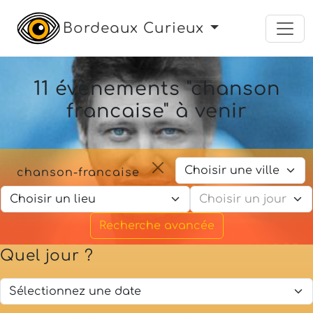
Bordeaux Curieux
11 évènements "chanson
francaise" à venir
chanson-francaise
Recherche avancée
Quel jour ?