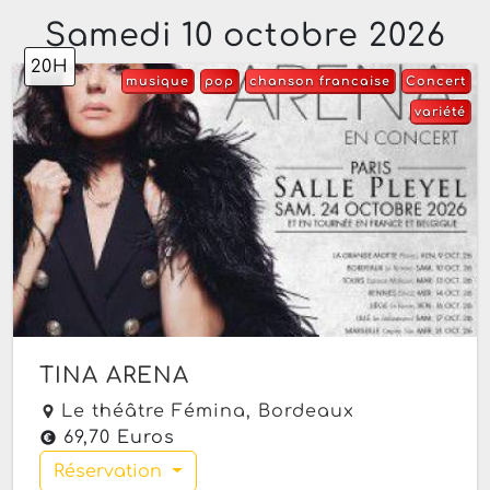
Samedi 10 octobre 2026
20H
musique
pop
chanson francaise
Concert
variété
TINA ARENA
Le théâtre Fémina,
Bordeaux
69,70 Euros
Réservation