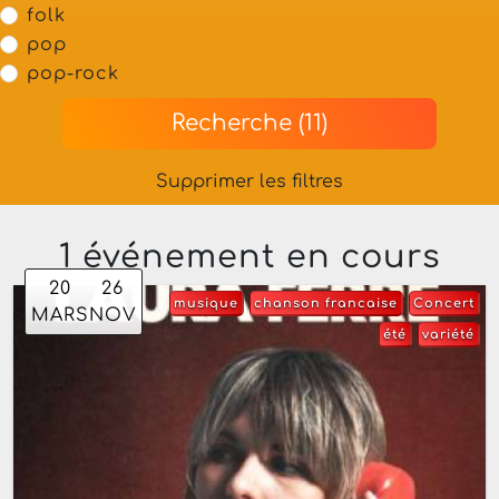
folk
pop
pop-rock
Recherche (11)
Supprimer les filtres
1 événement en cours
20
26
musique
chanson francaise
Concert
MARS
NOV
été
variété