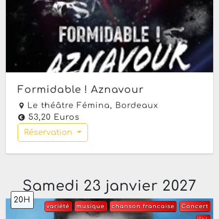
Formidable ! Aznavour
Le théâtre Fémina,
Bordeaux
53,20 Euros
Réservation
Samedi 23 janvier 2027
20H
variété
musique
chanson francaise
Concert