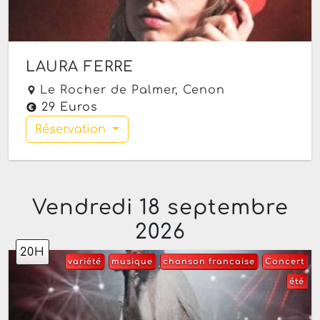
LAURA FERRE
Le Rocher de Palmer,
Cenon
29 Euros
Réservation
Vendredi 18 septembre
2026
20H
variété
musique
chanson francaise
Concert
été