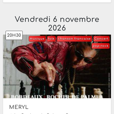
Vendredi 6 novembre
2026
20H30
musique
folk
chanson francaise
Concert
pop-rock
MERYL